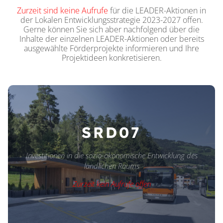
Zurzeit sind keine Aufrufe
für die LEADER-Aktionen in
der Lokalen Entwicklungsstrategie 2023-2027 offen.
Gerne können Sie sich
aber
nachfolgend über die
Inhalte der einzelnen LEADER-Aktionen oder bereits
ausgewählte Förderprojekte informieren und Ihre
Projektideen konkretisieren.
SRD07
Investitionen in die sozio-ökonomische Entwicklung des
ländlichen Raums
Zurzeit kein Aufrufe offen