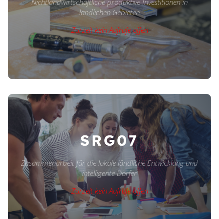
Nichtlandwirtschaftliche produktive Investitionen in
ländlichen Gebieten
Zurzeit kein Aufrufe offen
SRG07
Zusammenarbeit für die lokale ländliche Entwicklung und
intelligente Dörfer
Zurzeit kein Aufrufe offen