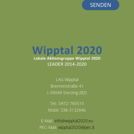
LAG Wipptal
Brennerstraße 41
I-39049 Sterzing (BZ)
Tel.: 0472-760515
Mobil: 338-3132846
E-Mail:
info@wipptal2020.eu
PEC-Mail:
wipptal2020@pec.it