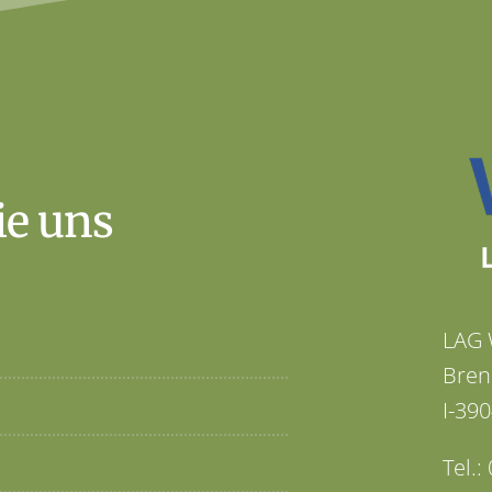
ie uns
LAG 
Bren
I-390
Tel.