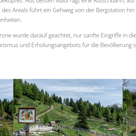
dekopfes: Aus dessen Maul ragt eine Rutschbahn, auf
des Areals führt ein Gehweg von der Bergstation hin 
enheiten.
one wurde darauf geachtet, nur sanfte Eingriffe in d
urismus und Erholungsangebots für die Bevölkerung st