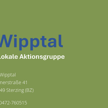
Wipptal
nerstraße 41
49 Sterzing (BZ)
: 0472-760515