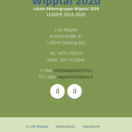
LAG Wipptal
Brennerstraße 41
I-39049 Sterzing (BZ)
Tel.: 0472-760515
Mobil: 338-3132846
E-Mail:
info@wipptal2020.eu
PEC-Mail:
wipptal2020@pec.it
© LAG Wipptal
Datenschutz
Impressum