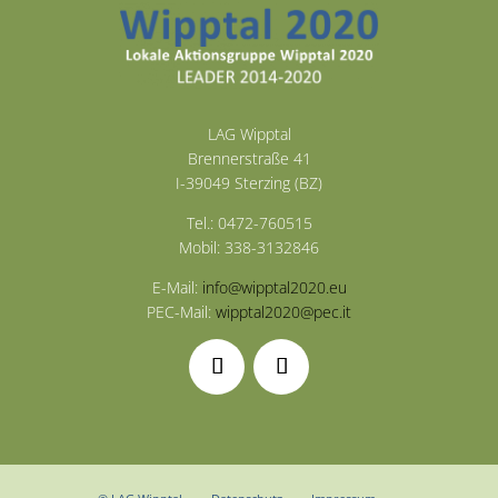
LAG Wipptal
Brennerstraße 41
I-39049 Sterzing (BZ)
Tel.: 0472-760515
Mobil: 338-3132846
E-Mail:
info@wipptal2020.eu
PEC-Mail:
wipptal2020@pec.it