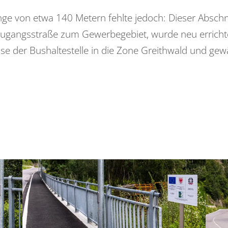
nge von etwa 140 Metern fehlte jedoch: Dieser Abschn
r Zugangsstraße zum Gewerbegebiet, wurde neu erricht
 der Bushaltestelle in die Zone Greithwald und gewäh