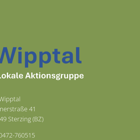
Wipptal
nerstraße 41
49 Sterzing (BZ)
: 0472-760515