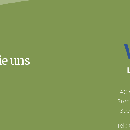
ie uns
LAG 
Bren
I-390
Tel.