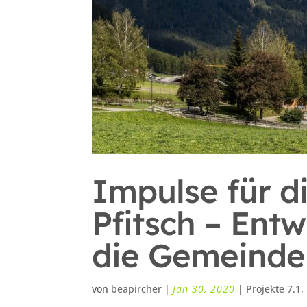
Impulse für d
Pfitsch – Ent
die Gemeinde 
von
beapircher
|
Jan 30, 2020
|
Projekte 7.1
,