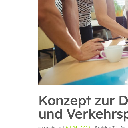
Konzept zur D
und Verkehrsp
von
website
|
Jul 25, 2024
|
Projekte 7.1
,
Real