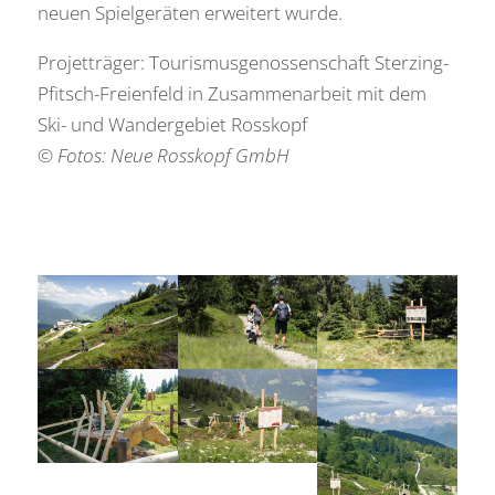
neuen Spielgeräten erweitert wurde.
Projetträger: Tourismusgenossenschaft Sterzing-
Pfitsch-Freienfeld in Zusammenarbeit mit dem
Ski- und Wandergebiet Rosskopf
© Fotos: Neue Rosskopf GmbH