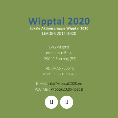
LAG Wipptal
Brennerstraße 41
I-39049 Sterzing (BZ)
Tel.: 0472-760515
Mobil: 338-3132846
E-Mail:
info@wipptal2020.eu
PEC-Mail:
wipptal2020@pec.it