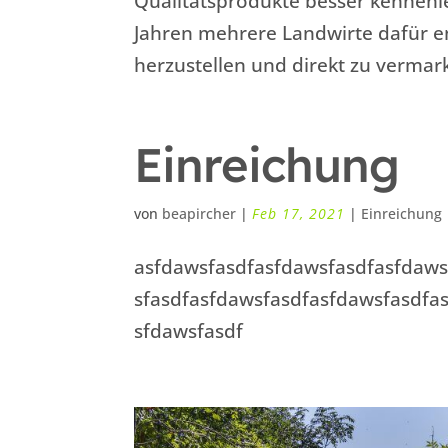
Qualitätsprodukte besser kennenle
Jahren mehrere Landwirte dafür en
herzustellen und direkt zu verma
Einreichung
von
beapircher
|
Feb 17, 2021
|
Einreichung
asfdawsfasdfasfdawsfasdfasfdaws
sfasdfasfdawsfasdfasfdawsfasdfa
sfdawsfasdf