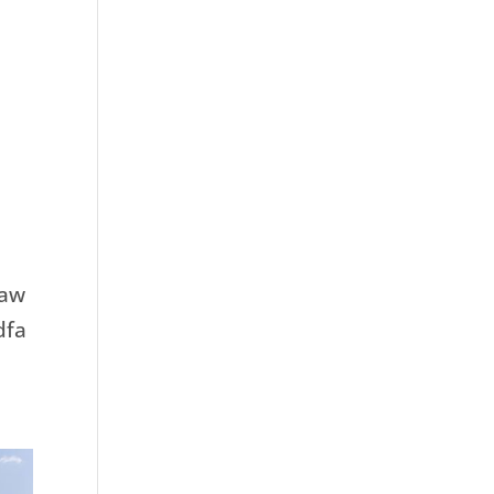
daw
dfa