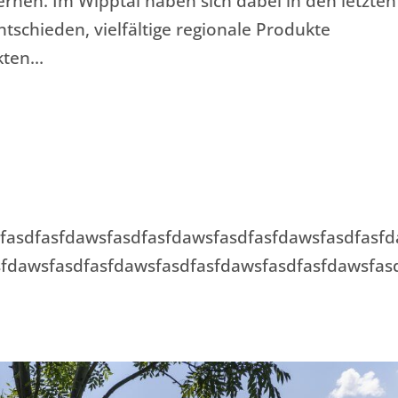
rnen. Im Wipptal haben sich dabei in den letzten
tschieden, vielfältige regionale Produkte
rkten…
fasdfasfdawsfasdfasfdawsfasdfasfdawsfasdfasf
sfdawsfasdfasfdawsfasdfasfdawsfasdfasfdawsfas