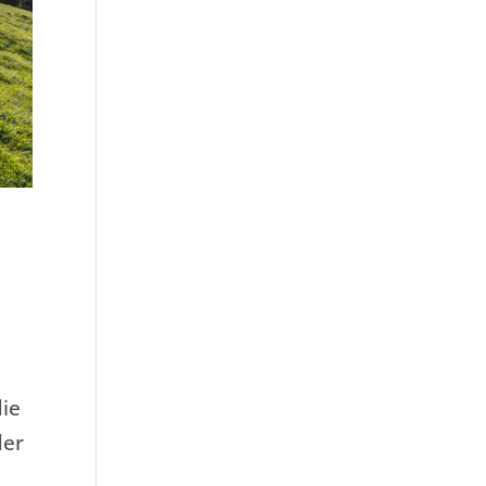
die
der