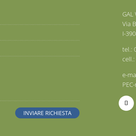
GAL 
Via 
I-390
tel.
cell.
e-ma
PEC-