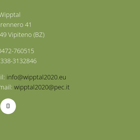
Wipptal
Brennero 41
49 Vipiteno (BZ)
: 0472-760515
: 338-3132846
il:
info@wipptal2020.eu
mail:
wipptal2020@pec.it