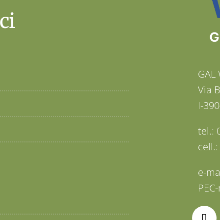
ci
GAL 
Via 
I-390
tel.
cell.
e-ma
PEC-