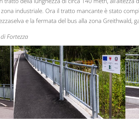
ratto della lunghezza di circa 140 metri, all’altezza de
la zona industriale. Ora il tratto mancante è stato com
zaselva e la fermata del bus alla zona Greithwald, ga
di Fortezza