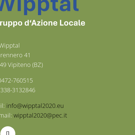
Wipptal
Brennero 41
49 Vipiteno (BZ)
: 0472-760515
: 338-3132846
il:
info@wipptal2020.eu
mail:
wipptal2020@pec.it