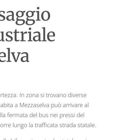
ssaggio
striale
elva
rtezza. In zona si trovano diverse
 abita a Mezzaselva può arrivare al
lla fermata del bus nei pressi del
rre lungo la trafficata strada statale.