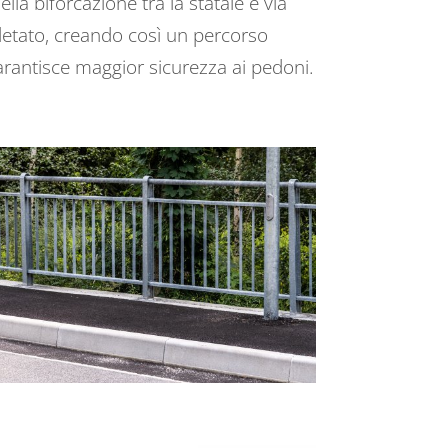
lla biforcazione tra la statale e via
pletato, creando così un percorso
rantisce maggior sicurezza ai pedoni.