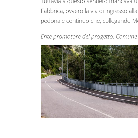
Tuttavia a questo sentiero mancava un t
Fabbrica, ovvero la via di ingresso al
pedonale continuo che, collegando Mez
Ente promotore del progetto: Comune 