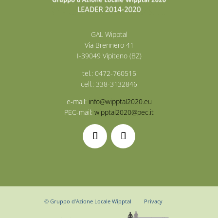
GAL Wipptal
Via Brennero 41
I-39049 Vipiteno (BZ)
tel.: 0472-760515
cell.: 338-3132846
e-mail:
info@wipptal2020.eu
PEC-mail:
wipptal2020@pec.it
© Gruppo d’Azione Locale Wipptal
Privacy