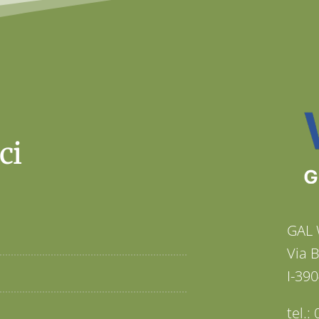
ci
GAL 
Via 
I-390
tel.