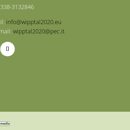
: 338-3132846
il:
info@wipptal2020.eu
mail:
wipptal2020@pec.it