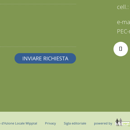
cell.
e-ma
PEC-
d’Azione Locale Wipptal
Privacy
Sigla editoriale
powered by