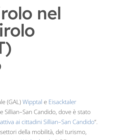
rolo nel
irolo
T)
6
ale (GAL)
Wipptal
e
Eisacktaler
ne Sillian–San Candido, dove è stato
ttiva ai cittadini Sillian–San Candido
“.
ettori della mobilità, del turismo,