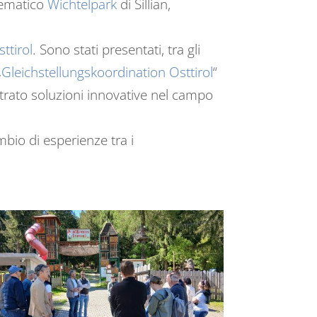
 tematico
Wichtelpark
di Sillian,
tirol
. Sono stati presentati, tra gli
„
Gleichstellungskoordination Osttirol
“
ustrato soluzioni innovative nel campo
mbio di esperienze tra i