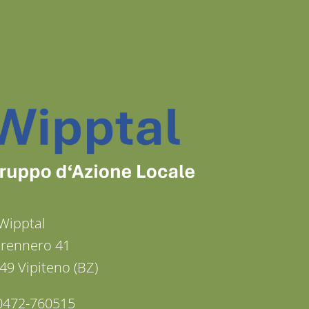
Wipptal
Brennero 41
49 Vipiteno (BZ)
: 0472-760515