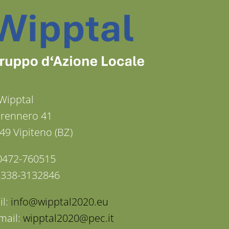
Wipptal
Brennero 41
49 Vipiteno (BZ)
: 0472-760515
: 338-3132846
il:
info@wipptal2020.eu
mail:
wipptal2020@pec.it