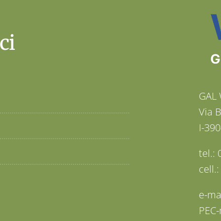
ci
GAL 
Via 
I-390
tel.
cell.
e-ma
PEC-