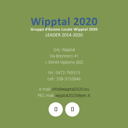
GAL Wipptal
Via Brennero 41
I-39049 Vipiteno (BZ)
tel.: 0472-760515
cell.: 338-3132846
e-mail:
info@wipptal2020.eu
PEC-mail:
wipptal2020@pec.it